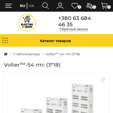
RU
UA
0
0
0
+380 63 684
46 35
Обратный звонок
Каталог товаров
Стабилизаторы
Volter™-54 птс (3*18)
Volter™-54 птс (3*18)