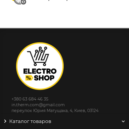
+380 63 684 46 35
in.therm.com@gmail.com
переулок Юрия Матущака, 4, Киев, 03124
Каталог товаров