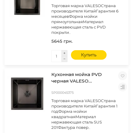
Торговая марка VALESOСтрана
производителя КитайГарантия 6
месяцевФорма мойки
прямоугольнаяМатериал
нержавеющая сталь с PVD
покрыти..
5645 грн.
Купить
Кухонная мойка PVD
черная VALESO...
SP000045375
Торговая марка VALESOСтрана
производителя КитайГарантия 1
годФорма мойки
квадратнаяМатериал
нержавеющая сталь SUS
201Фактура повер..