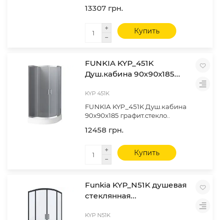
13307 грн.
Купить
FUNKIA KYP_451K
Душ.кабина 90x90х185...
KYP 451K
FUNKIA KYP_451K Душ.кабина
90x90х185 графит.стекло..
12458 грн.
Купить
Funkia KYP_N51K душевая
стеклянная...
KYP N51K