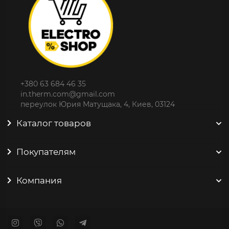
+380 63 684 46 35
in.therm.com@gmail.com
переулок Юрия Матущака, 4, Киев, 03124
Каталог товаров
Покупателям
Компания