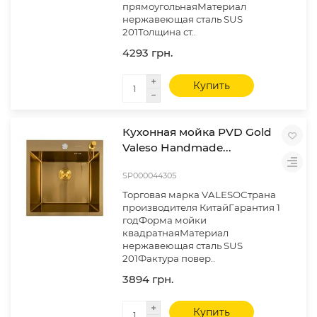
прямоугольнаяМатериал
нержавеющая сталь SUS
201Толщина ст..
4293 грн.
Купить
Кухонная мойка PVD Gold
Valeso Handmade...
SP000044305
Торговая марка VALESOСтрана
производителя КитайГарантия 1
годФорма мойки
квадратнаяМатериал
нержавеющая сталь SUS
201Фактура повер..
3894 грн.
Купить