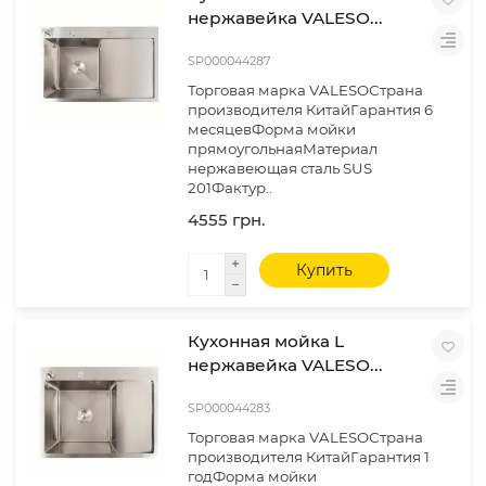
нержавейка VALESO...
SP000044287
Торговая марка VALESOСтрана
производителя КитайГарантия 6
месяцевФорма мойки
прямоугольнаяМатериал
нержавеющая сталь SUS
201Фактур..
4555 грн.
Купить
Кухонная мойка L
нержавейка VALESO...
SP000044283
Торговая марка VALESOСтрана
производителя КитайГарантия 1
годФорма мойки