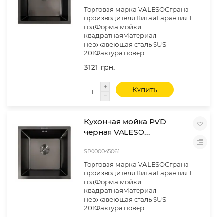
Торговая марка VALESOСтрана
производителя КитайГарантия 1
годФорма мойки
квадратнаяМатериал
нержавеющая сталь SUS
201Фактура повер..
3121 грн.
Купить
Кухонная мойка PVD
черная VALESO...
SP000045061
Торговая марка VALESOСтрана
производителя КитайГарантия 1
годФорма мойки
квадратнаяМатериал
нержавеющая сталь SUS
201Фактура повер..