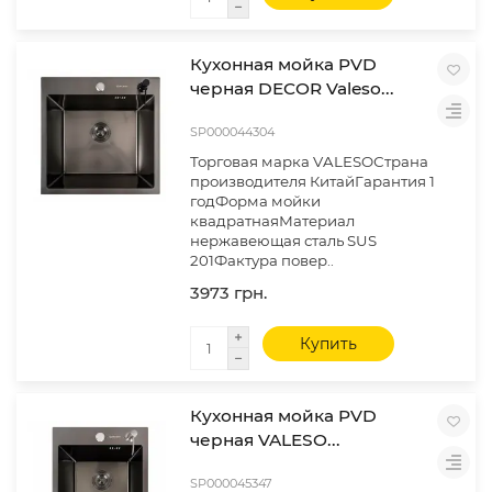
Кухонная мойка PVD
черная DECOR Valeso...
SP000044304
Торговая марка VALESOСтрана
производителя КитайГарантия 1
годФорма мойки
квадратнаяМатериал
нержавеющая сталь SUS
201Фактура повер..
3973 грн.
Купить
Кухонная мойка PVD
черная VALESO...
SP000045347