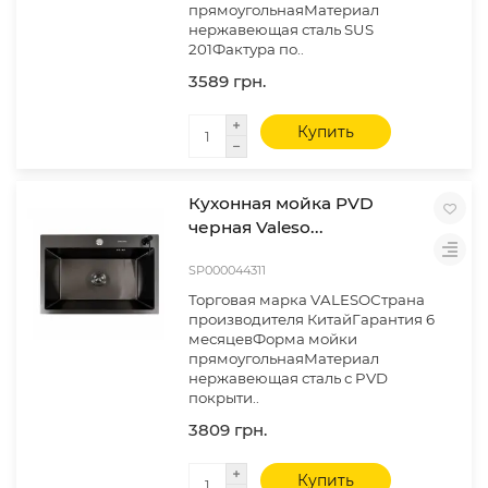
прямоугольнаяМатериал
нержавеющая сталь SUS
201Фактура по..
3589 грн.
Купить
Кухонная мойка PVD
черная Valeso...
SP000044311
Торговая марка VALESOСтрана
производителя КитайГарантия 6
месяцевФорма мойки
прямоугольнаяМатериал
нержавеющая сталь с PVD
покрыти..
3809 грн.
Купить