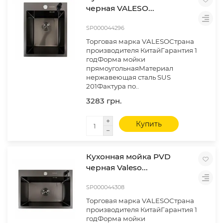
черная VALESO...
SP000044296
Торговая марка VALESOСтрана
производителя КитайГарантия 1
годФорма мойки
прямоугольнаяМатериал
нержавеющая сталь SUS
201Фактура по..
3283 грн.
Купить
Кухонная мойка PVD
черная Valeso...
SP000044308
Торговая марка VALESOСтрана
производителя КитайГарантия 1
годФорма мойки