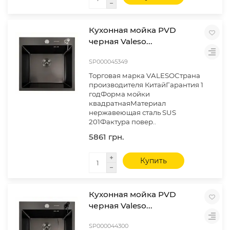
Кухонная мойка PVD
черная Valeso...
SP000045349
Торговая марка VALESOСтрана
производителя КитайГарантия 1
годФорма мойки
квадратнаяМатериал
нержавеющая сталь SUS
201Фактура повер..
5861 грн.
Купить
Кухонная мойка PVD
черная Valeso...
SP000044300