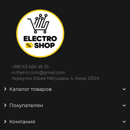
+380 63 684 46 35
in.therm.com@gmail.com
переулок Юрия Матущака, 4, Киев, 03124
Каталог товаров
Покупателям
Компания