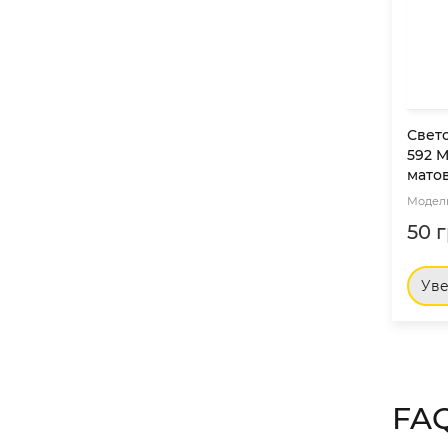
Свет
592 M
мато
50 г
Ув
FA