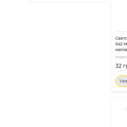
Свет
542 M
мато
32 г
Ув