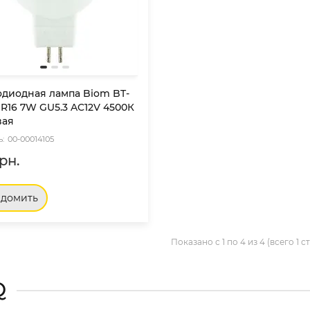
одиодная лампа Biom BT-
R16 7W GU5.3 AC12V 4500К
вая
00-00014105
рн.
едомить
Показано с 1 по 4 из 4 (всего 1 
Q