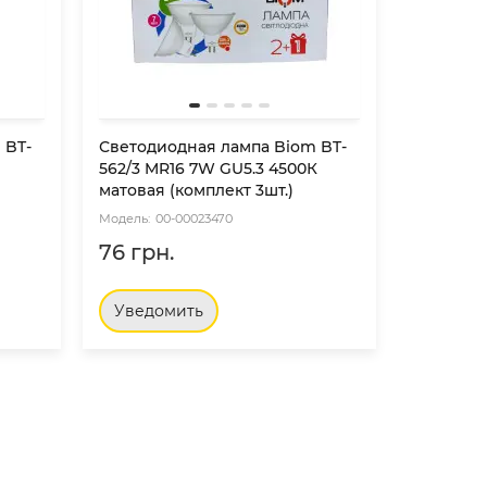
 BT-
Светодиодная лампа Biom BT-
562/3 MR16 7W GU5.3 4500К
матовая (комплект 3шт.)
00-00023470
76 грн.
Уведомить