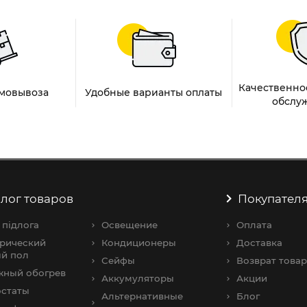
Качественно
амовывоза
Удобные варианты оплаты
обслу
лог товаров
Покупател
 підлога
Освещение
Оплата
рический
Кондиционеры
Доставка
й пол
Сейфы
Возврат товар
жный обогрев
Аккумуляторы
Акции
остаты
Альтернативные
Блог