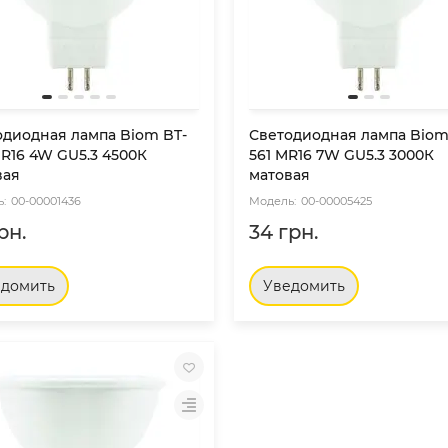
одиодная лампа Biom BT-
Светодиодная лампа Biom
R16 4W GU5.3 4500К
561 MR16 7W GU5.3 3000К
вая
матовая
00-00001436
00-00005425
рн.
34 грн.
едомить
Уведомить