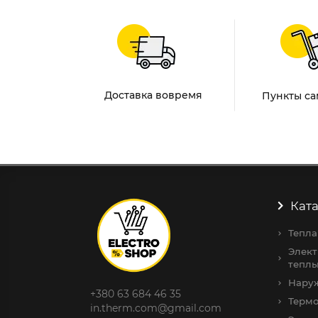
Доставка вовремя
Пункты с
Ката
Тепла
Элект
теплы
Нару
+380 63 684 46 35
Терм
in.therm.com@gmail.com