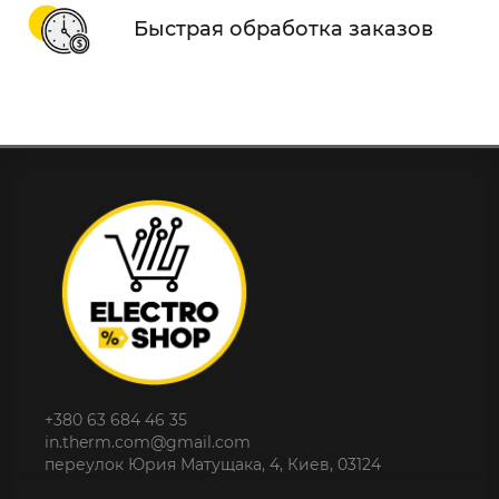
Защита от токов утечки: некоторые
Быстрая обработка заказов
дифференциальные автоматы оснащены
дополнительной защитой от токов утечки, которая
реагирует на небольшие потери тока, например, при
случайном контакте с проводами. Это снижает риск
поражения током и повышает безопасность
электрической установки.
Где применяют дифавтоматы
Дифференциальные автоматы применяются во
множестве сфер и областей, где требуется обеспечить
надежную защиту электрических систем и
оборудования от перегрузок, коротких замыканий и
токов утечки. Вот некоторые основные области
применения дифференциальных автоматов:
Жилые и коммерческие здания: устройства широко
используются в жилых и коммерческих зданиях для
обеспечения безопасности электрических систем.
Они устанавливаются в распределительных щитах
+380 63 684 46 35
для защиты от перегрузок и коротких замыканий в
in.therm.com@gmail.com
электропроводке зданий.
переулок Юрия Матущака, 4, Киев, 03124
Промышленные предприятия: в промышленных
предприятиях дифавтомат применяется для защиты