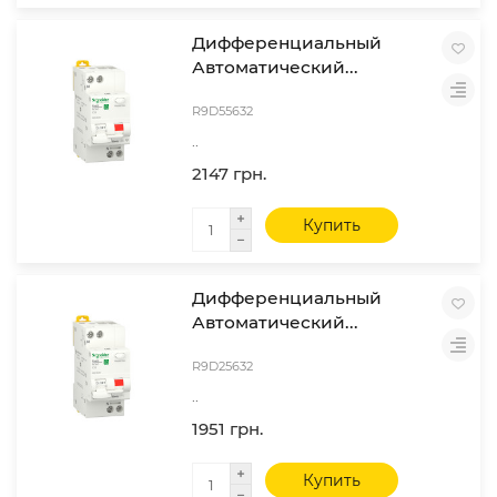
Дифференциальный
Автоматический...
R9D55632
..
2147 грн.
Купить
Дифференциальный
Автоматический...
R9D25632
..
1951 грн.
Купить