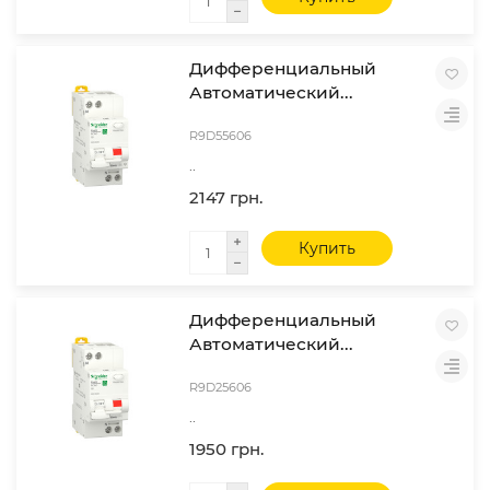
Дифференциальный
Автоматический...
R9D55606
..
2147 грн.
Купить
Дифференциальный
Автоматический...
R9D25606
..
1950 грн.