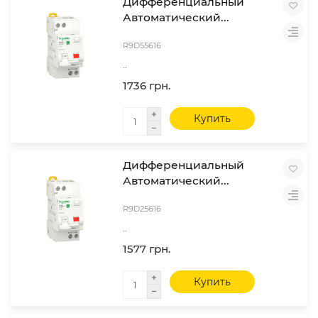
Дифференциальный
Автоматический...
R9D55616
..
1736 грн.
Купить
Дифференциальный
Автоматический...
R9D25616
..
1577 грн.
Купить