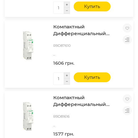
Купить
Компактный
Дифференциальный...
R9D87610
..
1606 грн.
Купить
Компактный
Дифференциальный...
R9D81616
..
1577 грн.