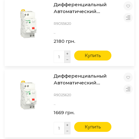
Дифференциальный
Автоматический...
R9D55620
..
2180 грн.
Купить
Дифференциальный
Автоматический...
R9D25620
..
1669 грн.
Купить