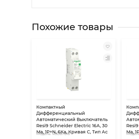
Похожие товары
Компактный
Комп
Дифференциальный
Дифф
Автоматический Выключатель
Авто
Resi9 Schneider Electric 16А, 30
Resi9
Мa, 1P+N, 6Кa, Кривая С, Тип Ас
Мa, 1
R9D87616