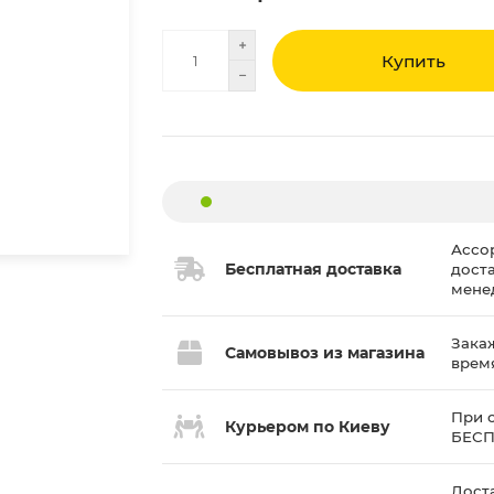
Купить
Ассо
Бесплатная доставка
дост
мене
Закаж
Самовывоз из магазина
врем
При с
Курьером по Киеву
БЕС
Доста