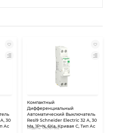
Компактный
Компакт
Дифференциальный
Диффер
тель
Автоматический Выключатель
Автомат
 А, 30
Resi9 Schneider Electric 32 А, 30
Resi9 Sch
ип Ас
Мa, 1P+N, 6Кa, Кривая С, Тип Ас
Мa, 1P+N,
R9D87632
R9