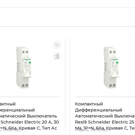
актный
Компактный
еренциальный
Дифференциальный
матический Выключатель
Автоматический Выключа
 Schneider Electric 20 А, 30
Resi9 Schneider Electric 25
P+N, 6Кa, Кривая С, Тип Ас
Мa, 1P+N, 6Кa, Кривая С, Т
R9D87620
R9D87625