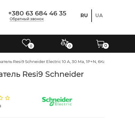
+380 63 684 46 35
RU
UA
Обратный звонок
0
0
0
Resi9 Schneider Electric 10 А, 30 Мa, 1P+N, 6Кa, Кривая С, Ти
ель Resi9 Schneider
в