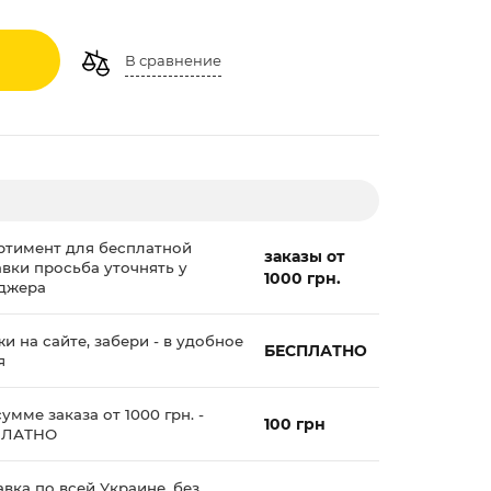
В сравнение
ртимент для бесплатной
заказы от
авки просьба уточнять у
1000 грн.
джера
и на сайте, забери - в удобное
БЕСПЛАТНО
я
умме заказа от 1000 грн. -
100 грн
ПЛАТНО
вка по всей Украине, без