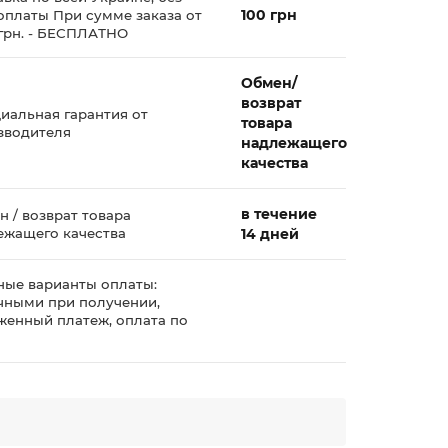
100 грн
оплаты При сумме заказа от
 грн. - БЕСПЛАТНО
Обмен/
возврат
иальная гарантия от
товара
зводителя
надлежащего
качества
в течение
 / возврат товара
ежащего качества
14 дней
ные варианты оплаты:
чными при получении,
женный платеж, оплата по
у