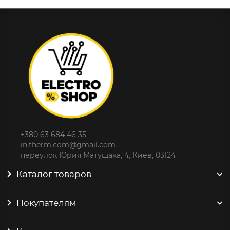
+380 63 684 46 35
in.therm.com@gmail.com
переулок Юрия Матущака, 4, Киев, 03124
Каталог товаров
Покупателям