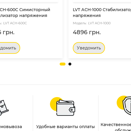
АСН-600С Симисторный
LVT АСН-1000 Стабилизато
илизатор напряжения
напряжения
LVT АСН-600С
LVT АСН-1000
 грн.
4896 грн.
едомить
Уведомить
ры