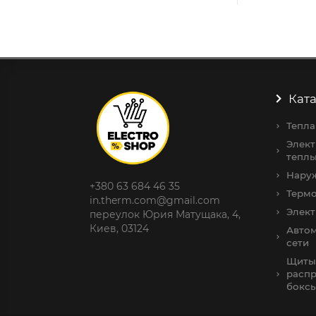
Доставка вовремя
Пункты с
Ката
Тепла
Элект
теплы
Нару
+380 63 684 46 35
Терм
in.therm.com@gmail.com
Элек
переулок Юрия Матущака, 4,
Киев, 03124
Авто
сети
Щиты
распр