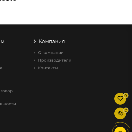
 гарантийное
Быстрая обработка заказов
ивание
ям
Компания
О компании
Производители
а
Контакты
0
говор
0
льности