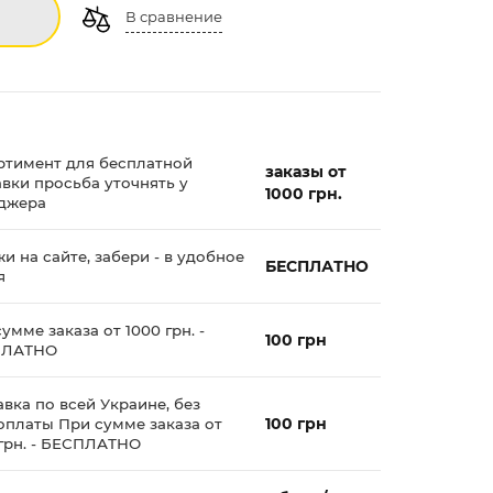
В сравнение
ртимент для бесплатной
заказы от
авки просьба уточнять у
1000 грн.
джера
и на сайте, забери - в удобное
БЕСПЛАТНО
я
умме заказа от 1000 грн. -
100 грн
ПЛАТНО
вка по всей Украине, без
100 грн
оплаты При сумме заказа от
 грн. - БЕСПЛАТНО