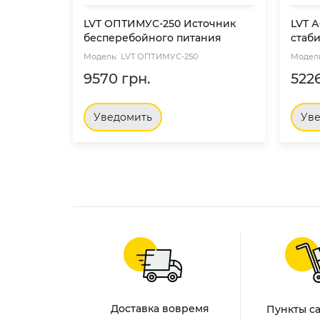
LVT ОПТИМУС-250 Источник
LVT 
бесперебойного питания
стаб
LVT ОПТИМУС-250
9570 грн.
5226
Уведомить
Ув
Просмотренные това