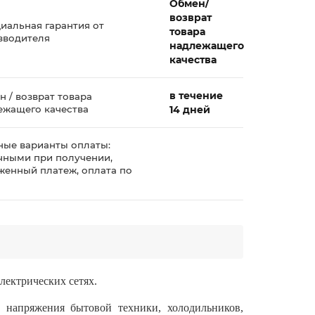
Обмен/
возврат
иальная гарантия от
товара
зводителя
надлежащего
качества
в течение
 / возврат товара
ежащего качества
14 дней
ные варианты оплаты:
чными при получении,
женный платеж, оплата по
у
лектрических сетях.
напряжения бытовой техники, холодильников,