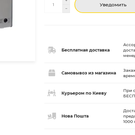
Уведомить
Ассо
Бесплатная доставка
дост
мене
Закаж
Самовывоз из магазина
врем
При с
Курьером по Киеву
БЕС
Доста
Нова Пошта
пред
1000