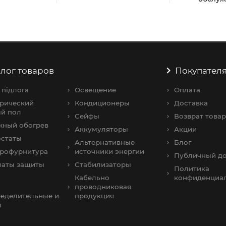
Качественное
амовывоза
Удобные варианты оплаты
обслуж
лог товаров
Покупател
 підлога
Освещение
Оплата
рический
Кондиционеры
Доставка
й пол
Сейфы
Возврат товар
жный обогрев
Аккумуляторы
Акции
остаты
Альтернативные
Блог
трофурнитура
источники энергии
Публичный до
маты защиты
Стабилизаторы
Политика
Кабельно
конфиденциа
проводниковая
еделительные и
продукция