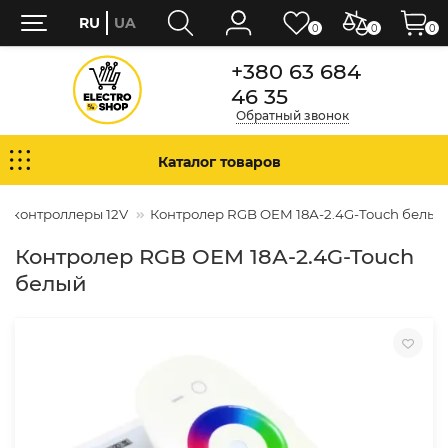
RU
UA
0
0
0
+380 63 684
46 35
Обратный звонок
Каталог товаров
B контроллеры 12V
Контролер RGB OEM 18А-2.4G-Touch белый
Контролер RGB OEM 18А-2.4G-Touch
белый