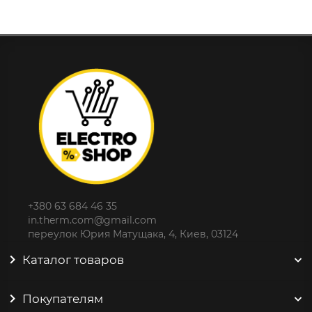
+380 63 684 46 35
in.therm.com@gmail.com
переулок Юрия Матущака, 4, Киев, 03124
Каталог товаров
Покупателям