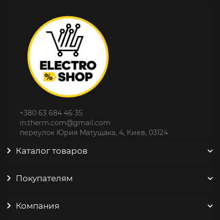
+380 63 684 46 35
in.therm.com@gmail.com
переулок Юрия Матущака, 4, Киев, 03124
Каталог товаров
Покупателям
Компания