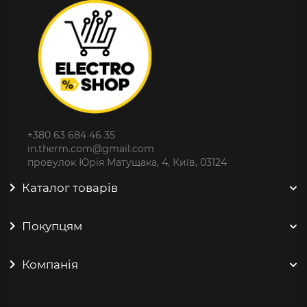
+380 63 684 46 35
in.therm.com@gmail.com
провулок Юрія Матущака, 4, Київ, 03124
Каталог товарів
Покупцям
Компанія