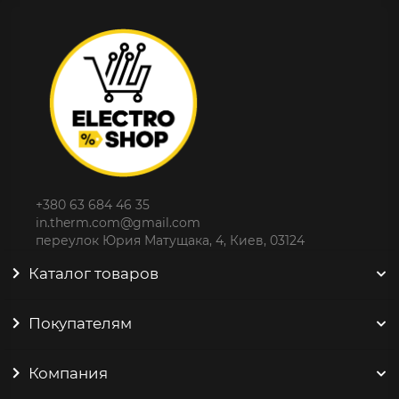
+380 63 684 46 35
in.therm.com@gmail.com
переулок Юрия Матущака, 4, Киев, 03124
Каталог товаров
Покупателям
Компания