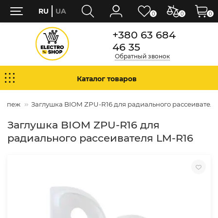
RU
UA
0
0
0
+380 63 684
46 35
Обратный звонок
Каталог товаров
крепеж
Заглушка BIOM ZPU-R16 для радиального рассеивателя
Заглушка BIOM ZPU-R16 для
радиального рассеивателя LM-R16