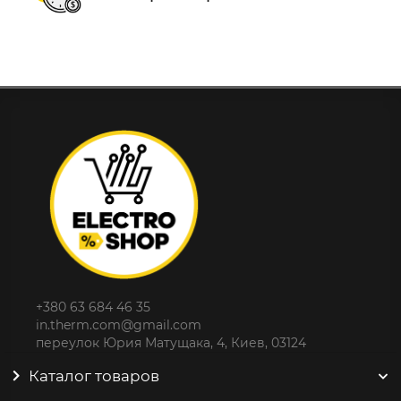
+380 63 684 46 35
in.therm.com@gmail.com
переулок Юрия Матущака, 4, Киев, 03124
Каталог товаров