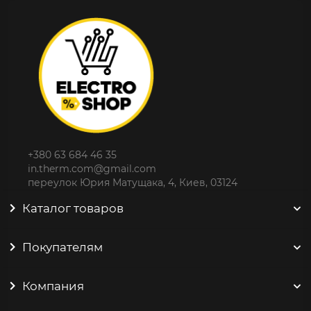
+380 63 684 46 35
in.therm.com@gmail.com
переулок Юрия Матущака, 4, Киев, 03124
Каталог товаров
Покупателям
Компания