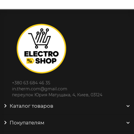
+380 63 684 46 35
in.therm.com@gmail.com
переулок Юрия Матущака, 4, Киев, 03124
Каталог товаров
Покупателям