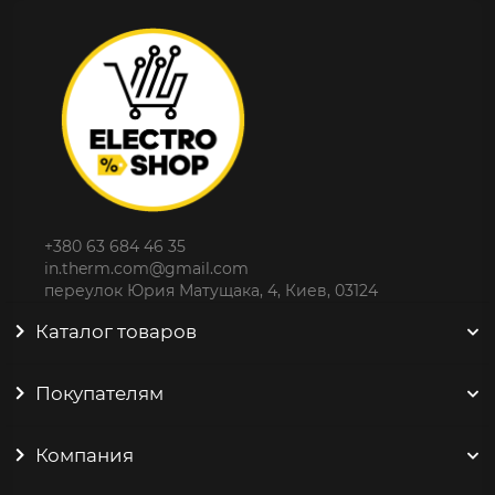
+380 63 684 46 35
in.therm.com@gmail.com
переулок Юрия Матущака, 4, Киев, 03124
Каталог товаров
Покупателям
Компания