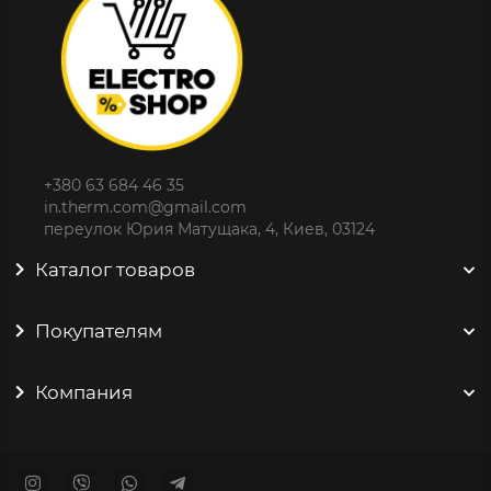
+380 63 684 46 35
in.therm.com@gmail.com
переулок Юрия Матущака, 4, Киев, 03124
Каталог товаров
Покупателям
Компания