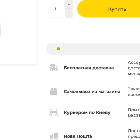
Купить
Ассо
Бесплатная доставка
дост
мене
Закаж
Самовывоз из магазина
врем
При с
Курьером по Киеву
БЕС
Доста
Нова Пошта
пред