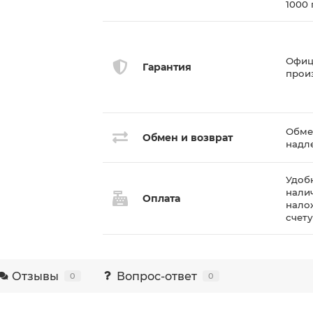
1000
Офиц
Гарантия
прои
Обмен
Обмен и возврат
надл
Удоб
нали
Оплата
нало
счет
Отзывы
Вопрос-ответ
0
0