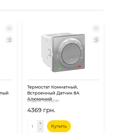
Термостат Комнатный,
Термост
елый
Встроенный Датчик 8А
Встроен
Алюминий
Антраци
NU350130
NU
4369 грн.
4369 г
Купить