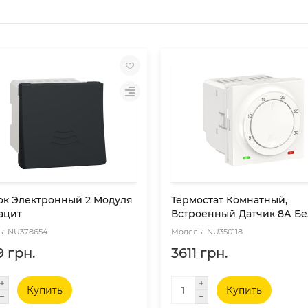
ок Электронный 2 Модуля
Термостат Комнатный,
ацит
Встроенный Датчик 8А Б
NU378654
NU350118
 грн.
3611 грн.
Купить
Купить