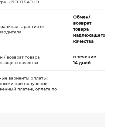
 грн. - БЕСПЛАТНО
Обмен/
возврат
иальная гарантия от
товара
зводителя
надлежащего
качества
в течение
 / возврат товара
ежащего качества
14 дней
ные варианты оплаты:
чными при получении,
женный платеж, оплата по
у