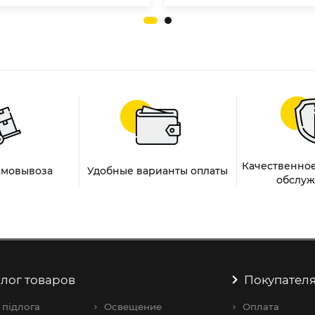
Качественное
амовывоза
Удобные варианты оплаты
обслуж
лог товаров
Покупател
 підлога
Освещение
Оплата