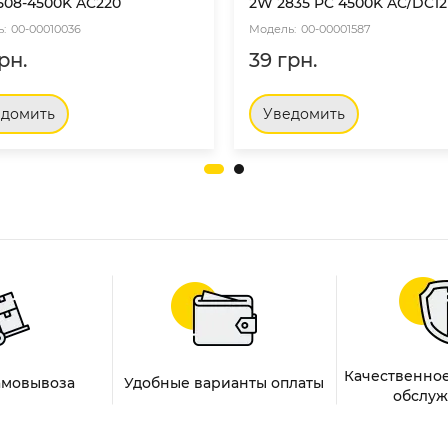
508-4500K AC220
2W 2835 PC 4500K AC/DC12
00-00010036
00-00001587
рн.
39 грн.
едомить
Уведомить
Качественное
амовывоза
Удобные варианты оплаты
обслуж