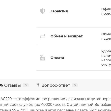
Офиц
Гарантия
прои
Обмен
Обмен и возврат
надл
Удоб
нали
Оплата
нало
счет
Отзывы
Вопрос-ответ
0
0
 AC220 – это эффективное решение для изящных дизайнерс
ьный срок службы (до 40000 часов). С этой лампой Вы изба
ации 55 – 70°C, широкий угол рассеяния света 360°, комп