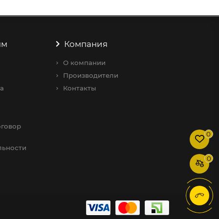
ям
Компания
О компании
Производители
а
Контакты
говор
0
льности
0