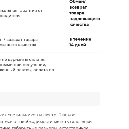
Обмен/
возврат
иальная гарантия от
товара
зводителя
надлежащего
качества
в течение
 / возврат товара
ежащего качества
14 дней
ные варианты оплаты:
чными при получении,
женный платеж, оплата по
у
ких светильников и люстр. Главное
витесь от необходимости менять галогенки
актные габаритные размеры, естественное