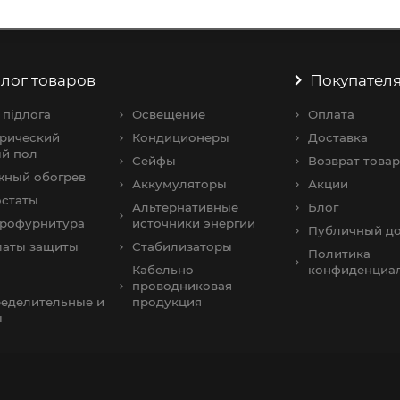
лог товаров
Покупател
 підлога
Освещение
Оплата
рический
Кондиционеры
Доставка
й пол
Сейфы
Возврат товар
жный обогрев
Аккумуляторы
Акции
остаты
Альтернативные
Блог
трофурнитура
источники энергии
Публичный до
маты защиты
Стабилизаторы
Политика
Кабельно
конфиденциа
проводниковая
еделительные и
продукция
ы