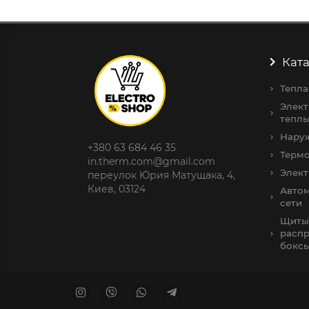
Ката
Тепла
Элект
теплы
Нару
+380 63 684 46 35
Терм
in.therm.com@gmail.com
Элек
переулок Юрия Матущака, 4,
Киев, 03124
Авто
сети
Щиты
распр
бокс