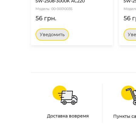
5W-2508-3000K AC220
5W-2
00-00010035
56 грн.
56 г
Уведомить
Ув
Доставка вовремя
Пункты с