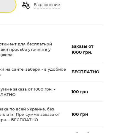
В сравнение
ртимент для бесплатной
заказы от
авки просьба уточнять у
1000 грн.
джера
и на сайте, забери - в удобное
БЕСПЛАТНО
я
умме заказа от 1000 грн. -
100 грн
ПЛАТНО
вка по всей Украине, без
100 грн
оплаты При сумме заказа от
 грн. - БЕСПЛАТНО