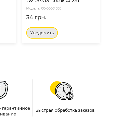
2W 2835 PC 3000K AC220
2W 2835 
00-00001588
00
34 грн.
34 грн
Уведомить
Уведо
 гарантийное
Быстрая обработка заказов
ивание