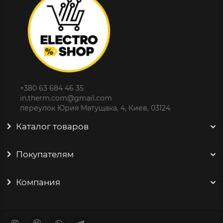
+380 63 684 46 35
in.therm.com@gmail.com
переулок Юрия Матущака, 4, Киев, 03124
Каталог товаров
Покупателям
Компания