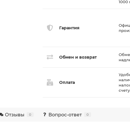
1000
Офиц
Гарантия
прои
Обмен
Обмен и возврат
надл
Удоб
нали
Оплата
нало
счет
Отзывы
Вопрос-ответ
0
0