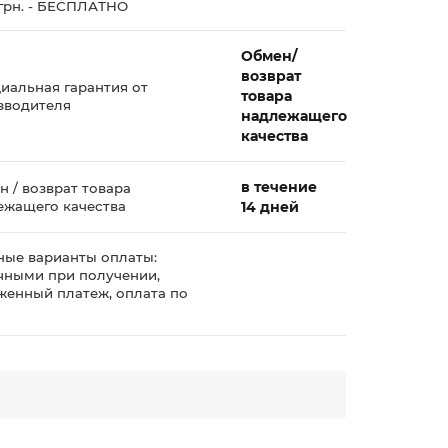
 грн. - БЕСПЛАТНО
Обмен/
возврат
иальная гарантия от
товара
зводителя
надлежащего
качества
в течение
 / возврат товара
ежащего качества
14 дней
ные варианты оплаты:
чными при получении,
женный платеж, оплата по
у