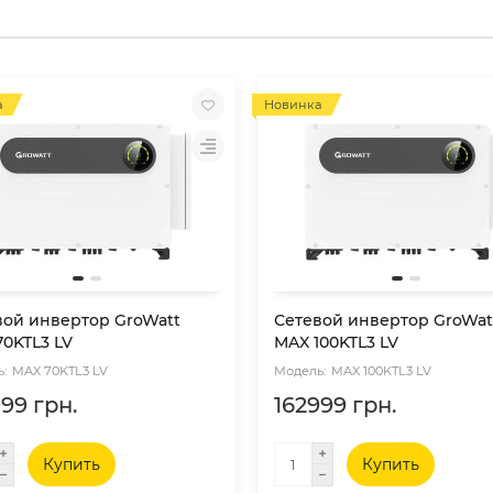
а
Новинка
вой инвертор GroWatt
Сетевой инвертор GroWat
70KTL3 LV
MAX 100KTL3 LV
MAX 70KTL3 LV
MAX 100KTL3 LV
99 грн.
162999 грн.
Купить
Купить