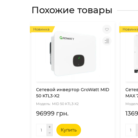
Похожие товары
Новинка
Новинк
Сетевой инвертор GroWatt MID
Сете
50 KTL3-X2
MAX 
MID 50 KTL3-X2
96999 грн.
1369
Купить