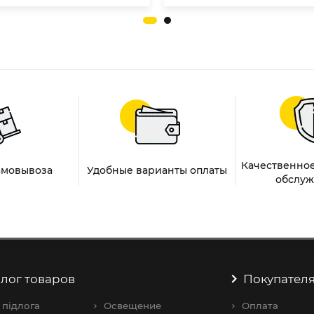
Качественное
амовывоза
Удобные варианты оплаты
обслуж
лог товаров
Покупател
 підлога
Освещение
Оплата