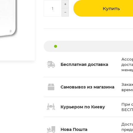
Купить
Ассо
Бесплатная доставка
дост
мене
Закаж
Самовывоз из магазина
врем
При с
Курьером по Киеву
БЕС
Доста
Нова Пошта
пред