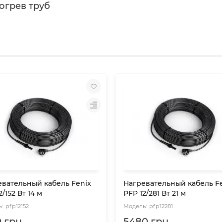
огрев труб
евательный кабель Fenix
Нагревательный кабель F
2/152 Вт 14 м
PFP 12/281 Вт 21 м
pfp12152
pfp12281
 грн.
5480 грн.