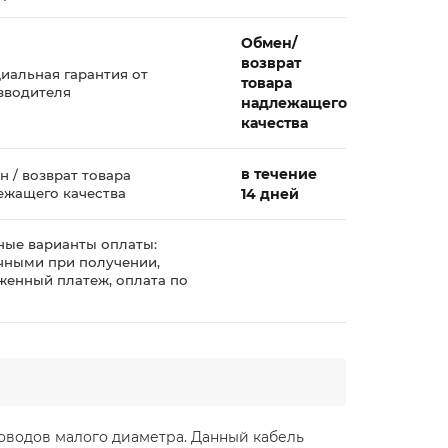
Обмен/
возврат
иальная гарантия от
товара
зводителя
надлежащего
качества
в течение
 / возврат товара
ежащего качества
14 дней
ные варианты оплаты:
чными при получении,
женный платеж, оплата по
у
роводов малого диаметра. Данный кабель