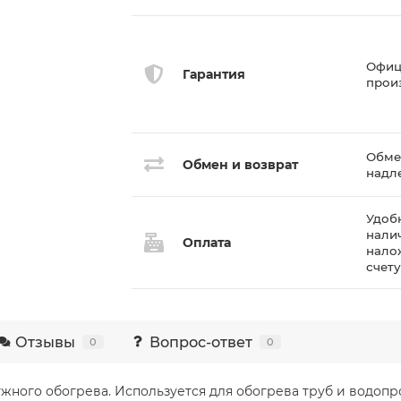
Офиц
Гарантия
прои
Обмен
Обмен и возврат
надл
Удоб
нали
Оплата
нало
счет
Отзывы
Вопрос-ответ
0
0
ружного обогрева. Используется для обогрева труб и водоп