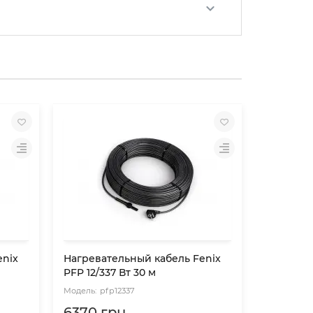
enix
Нагревательный кабель Fenix
Нагреват
PFP 12/337 Вт 30 м
PFP 12/49
pfp12337
pf
6370 грн.
7290 г