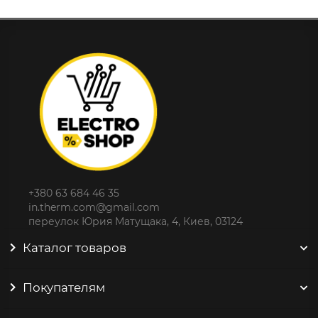
+380 63 684 46 35
in.therm.com@gmail.com
переулок Юрия Матущака, 4, Киев, 03124
Каталог товаров
Покупателям