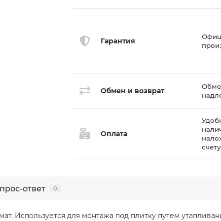
Офиц
Гарантия
прои
Обмен
Обмен и возврат
надл
Удоб
нали
Оплата
нало
счет
прос-ответ
0
ат. Используется для монтажа под плитку путем утапливани