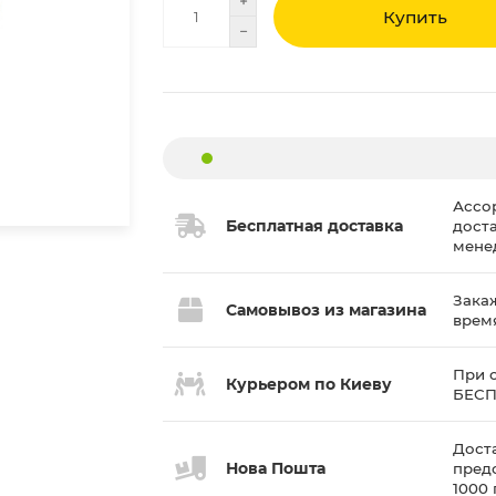
Купить
Ассо
Бесплатная доставка
дост
мене
Закаж
Самовывоз из магазина
врем
При с
Курьером по Киеву
БЕС
Доста
Нова Пошта
пред
1000