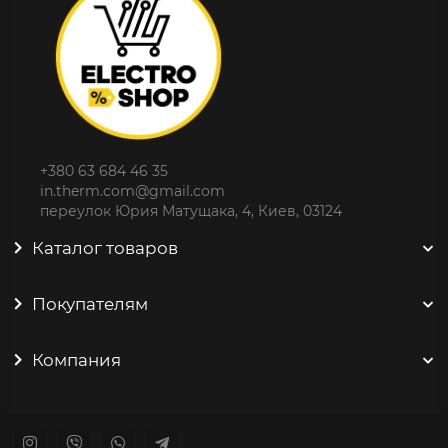
+380 63 684 46 35
in.therm.com@gmail.com
переулок Юрия Матущака, 4, Киев, 03124
Каталог товаров
Покупателям
Компания