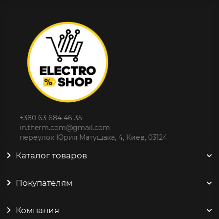
+380 63 684 46 35
in.therm.com@gmail.com
переулок Юрия Матущака, 4, Киев, 03124
Каталог товаров
Покупателям
Компания