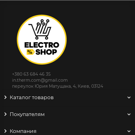
+380 63 684 46 35
in.therm.com@gmail.com
переулок Юрия Матущака, 4, Киев, 03124
Каталог товаров
Покупателям
Компания