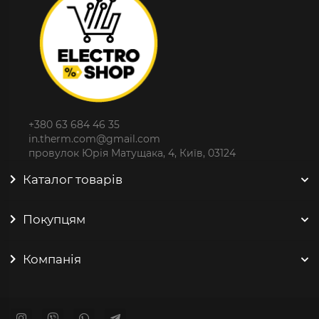
+380 63 684 46 35
in.therm.com@gmail.com
провулок Юрія Матущака, 4, Київ, 03124
Каталог товарів
Покупцям
Компанія