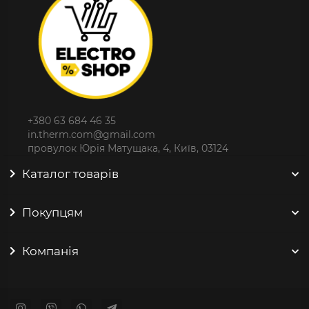
+380 63 684 46 35
in.therm.com@gmail.com
провулок Юрія Матущака, 4, Київ, 03124
Каталог товарів
Покупцям
Компанія