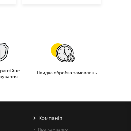
арантійне
Швидка обробка замовлень
вування
Компанія
Про компанію