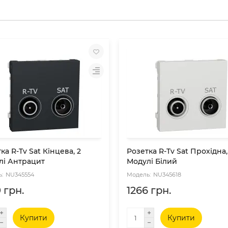
ка R-Tv Sat Кінцева, 2
Розетка R-Tv Sat Прохідна,
лі Антрацит
Модулі Білий
NU345554
NU345618
 грн.
1266 грн.
Купити
Купити