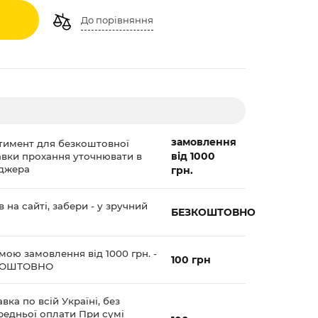
До порівняння
замовлення
тимент для безкоштовної
від 1000
авки прохання уточнювати в
джера
грн.
 на сайті, забери - у зручний
БЕЗКОШТОВНО
мою замовлення від 1000 грн. -
100 грн
КОШТОВНО
вка по всій Україні, без
редньої оплати При сумі