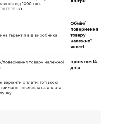
100грн
лення від 1000 грн. -
КОШТОВНО
Обмін/
повернення
товару
йна гарантія від виробника
належної
якості
протягом 14
н/повернення товару належної
і
днів
і варіанти оплати: готівкою
триманні, післяплата, оплата
ахунку