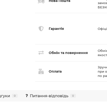
Нова Пошта
замов
БЕЗ
Гарантія
Офіці
Обмі
Обмін та повернення
якост
Зручн
Оплата
при о
по р
дгуки
Питання-відповідь
0
0