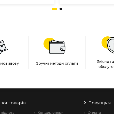
Якісне г
амовивозу
Зручні методи оплати
обслуго
лог товарів
Покупцям
 підлога
Кондиціонери
Оплата