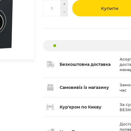
Купити
Асор
Безкоштовна доставка
дост
мене
Замов
Самовивіз із магазину
час
За су
Кур'єром по Києву
БЕЗ
Доста
попе