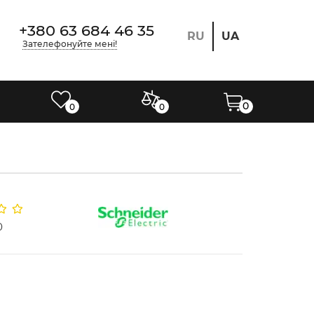
+380 63 684 46 35
RU
UA
Зателефонуйте мені!
0
0
0
0