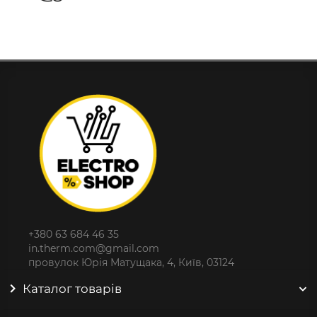
+380 63 684 46 35
in.therm.com@gmail.com
провулок Юрія Матущака, 4, Київ, 03124
Каталог товарів