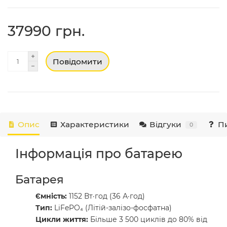
37990 грн.
Повідомити
Опис
Характеристики
Відгуки
Пи
0
Інформація про батарею
Батарея
Ємність:
1152 Вт·год (36 А·год)
Тип:
LiFePO₄ (Літій-залізо-фосфатна)
Цикли життя:
Більше 3 500 циклів до 80% від