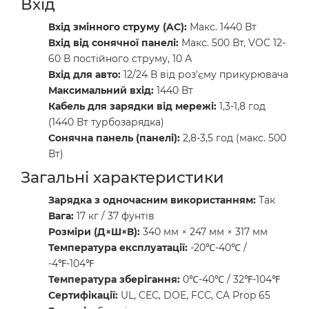
Вхід
Вхід змінного струму (AC):
Макс. 1440 Вт
Вхід від сонячної панелі:
Макс. 500 Вт, VOC 12-
60 В постійного струму, 10 А
Вхід для авто:
12/24 В від роз'єму прикурювача
Максимальний вхід:
1440 Вт
Кабель для зарядки від мережі:
1,3-1,8 год
(1440 Вт турбозарядка)
Сонячна панель (панелі):
2,8-3,5 год (макс. 500
Вт)
Загальні характеристики
Зарядка з одночасним використанням:
Так
Вага:
17 кг / 37 фунтів
Розміри (Д×Ш×В):
340 мм × 247 мм × 317 мм
Температура експлуатації:
-20℃-40℃ /
-4℉-104℉
Температура зберігання:
0℃-40℃ / 32℉-104℉
Сертифікації:
UL, CEC, DOE, FCC, CA Prop 65