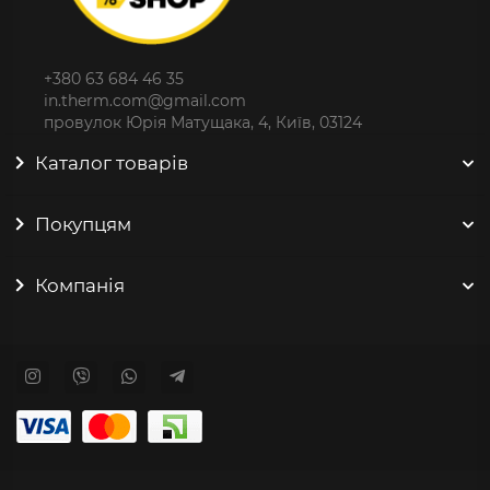
+380 63 684 46 35
in.therm.com@gmail.com
провулок Юрія Матущака, 4, Київ, 03124
Каталог товарів
Покупцям
Компанія