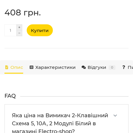
408 грн.
Купити
Опис
Характеристики
Відгуки
Пи
0
FAQ
Яка ціна на Вимикач 2-Клавішний
Схема 5, 10А, 2 Модулі Білий в
магазині Electro-shop?