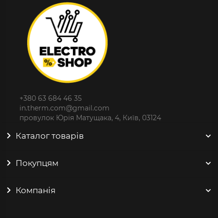
+380 63 684 46 35
in.therm.com@gmail.com
провулок Юрія Матущака, 4, Київ, 03124
Каталог товарів
Покупцям
Компанія