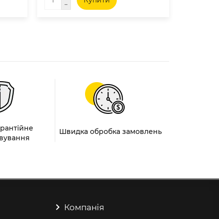
Купити
арантійне
Швидка обробка замовлень
вування
Компанія