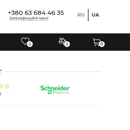
+380 63 684 46 35
RU
UA
Зателефонуйте мені!
0
0
0
т
0