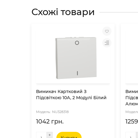
Схожі товари
Вимикач Картковий З
Вими
Підсвіткою 10А, 2 Модулі Білий
Підсв
Алюм
NU328318
1042 грн.
1259