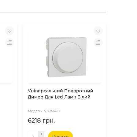
Універсальний Поворотний
Універс
Димер Для Led Ламп Білий
Для Led
NU351418
NU
6218 грн.
6635 г