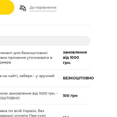
До порівняння
замовлення
тимент для безкоштовної
від 1000
авки прохання уточнювати в
джера
грн.
 на сайті, забери - у зручний
БЕЗКОШТОВНО
мою замовлення від 1000 грн. -
100 грн
КОШТОВНО
вка по всій Україні, без
редньої оплати При сумі