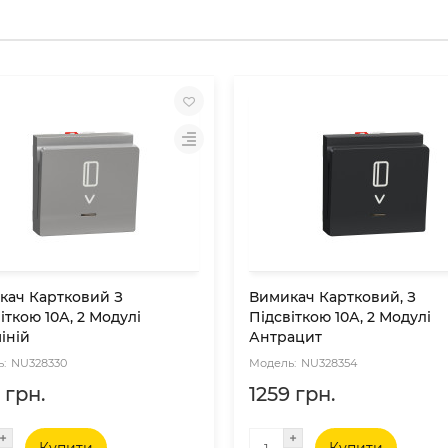
кач Картковий З
Вимикач Картковий, З
іткою 10А, 2 Модулі
Підсвіткою 10А, 2 Модулі
іній
Антрацит
NU328330
NU328354
 грн.
1259 грн.