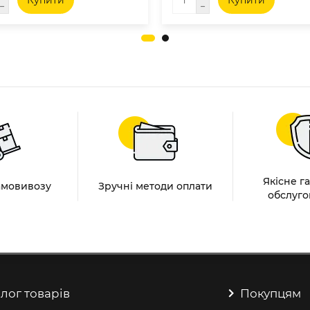
Купити
Купити
Якісне г
амовивозу
Зручні методи оплати
обслуго
лог товарів
Покупцям