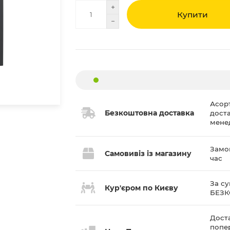
Купити
Асор
Безкоштовна доставка
дост
мене
Замов
Самовивіз із магазину
час
За су
Кур'єром по Києву
БЕЗ
Доста
попе