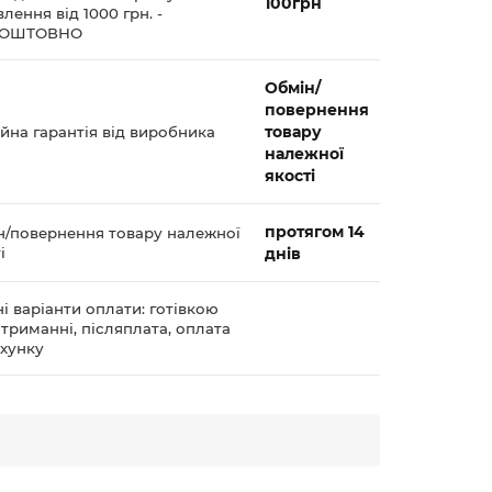
100грн
лення від 1000 грн. -
КОШТОВНО
Обмін/
повернення
товару
йна гарантія від виробника
належної
якості
протягом 14
н/повернення товару належної
і
днів
і варіанти оплати: готівкою
триманні, післяплата, оплата
ахунку