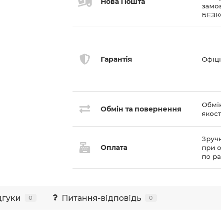
Нова Пошта
замов
БЕЗ
Гарантія
Офіці
Обмі
Обмін та повернення
якост
Зручн
Оплата
при о
по р
дгуки
Питання-відповідь
0
0