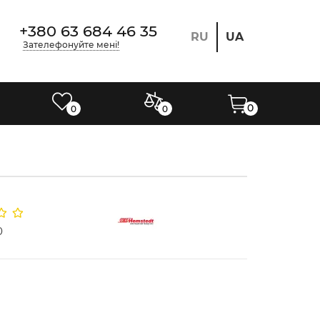
+380 63 684 46 35
RU
UA
Зателефонуйте мені!
0
0
0
0