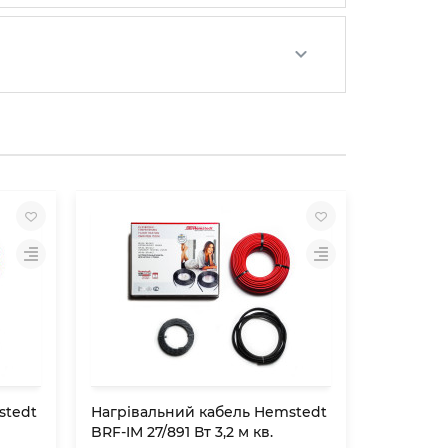
stedt
Нагрівальний кабель Hemstedt
Нагріва
BRF-IM 27/891 Вт 3,2 м кв.
BRF-IM 27