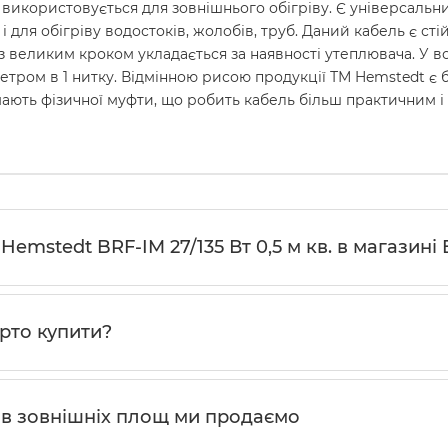
 використовується для зовнішнього обігріву. Є універсальни
к і для обігріву водостоків, жолобів, труб. Даний кабель є с
 великим кроком укладається за наявності утеплювача. У вод
етром в 1 нитку. Відмінною рисою продукції ТМ Hemstedt є 
не мають фізичної муфти, що робить кабель більш практичним і
emstedt BRF-IM 27/135 Вт 0,5 м кв. в магазині 
арто купити?
ів зовнішніх площ ми продаємо