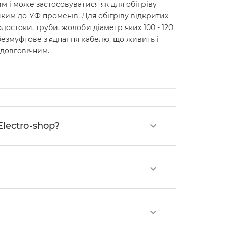
м і може застосовуватися як для обігріву
тійким до УФ променів. Для обігріву відкритих
остоки, труби, жолоби діаметр яких 100 - 120
безмуфтове з'єднання кабелю, що живить і
 довговічним.
Electro-shop?