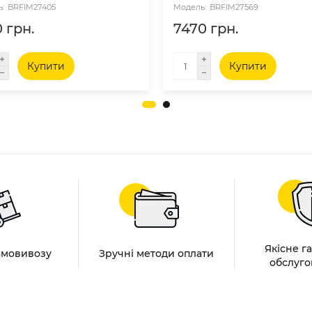
BRFIM27405
BRFIM27569
 грн.
7470 грн.
Купити
Купити
Якісне г
амовивозу
Зручні методи оплати
обслуго