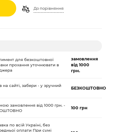
До порівняння
замовлення
тимент для безкоштовної
від 1000
авки прохання уточнювати в
джера
грн.
 на сайті, забери - у зручний
БЕЗКОШТОВНО
мою замовлення від 1000 грн. -
100 грн
КОШТОВНО
вка по всій Україні, без
редньої оплати При сумі