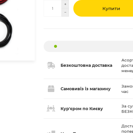
Купити
Асор
Безкоштовна доставка
дост
мене
Замов
Самовивіз із магазину
час
За су
Кур'єром по Києву
БЕЗ
Доста
попе