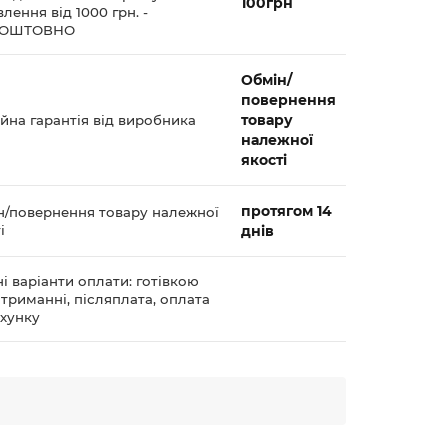
100грн
лення від 1000 грн. -
КОШТОВНО
Обмін/
повернення
товару
йна гарантія від виробника
належної
якості
протягом 14
н/повернення товару належної
і
днів
і варіанти оплати: готівкою
триманні, післяплата, оплата
ахунку