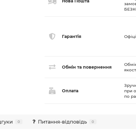
Нова Пошта
замов
БЕЗ
Гарантія
Офіці
Обмі
Обмін та повернення
якост
Зручн
Оплата
при о
по р
дгуки
Питання-відповідь
0
0