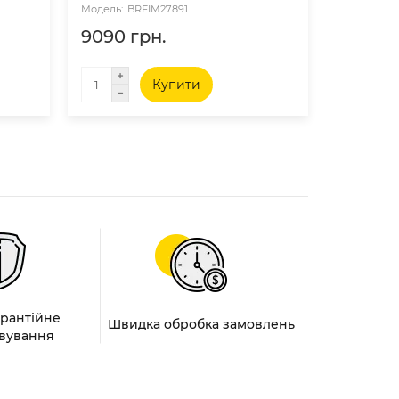
BRFIM27891
BR
9090 грн.
10280 
Купити
арантійне
Швидка обробка замовлень
вування