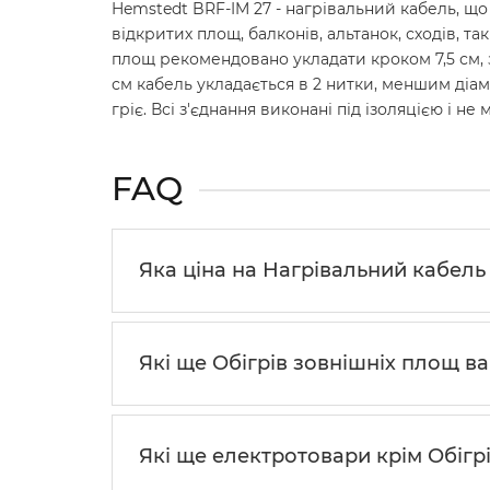
Hemstedt BRF-IM 27 - нагрівальний кабель, що
відкритих площ, балконів, альтанок, сходів, та
площ рекомендовано укладати кроком 7,5 см, з
см кабель укладається в 2 нитки, меншим діам
гріє. Всі з'єднання виконані під ізоляцією і 
FAQ
Яка ціна на Нагрівальний кабель H
Які ще Обігрів зовнішніх площ в
Які ще електротовари крім Обігр