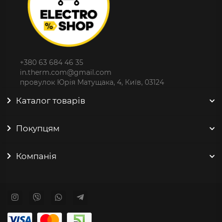
+380 63 684 46 35
in.therm.com@gmail.com
провулок Юрія Матущака, 4, Київ, 03124
Каталог товарів
Покупцям
Компанія