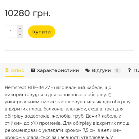
10280 грн.
Купити
Опис
Характеристики
Відгуки
Пи
0
Hemstedt BRF-IM 27 - нагрівальний кабель, що
використовується для зовнішнього обігріву. Є
універсальним і може застосовуватися як для обігріву
відкритих площ, балконів, альтанок, сходів, так і для
обігріву водостоків, жолобів, труб. Даний кабель є
стійким до УФ променів. Для обігріву відкритих площ
рекомендовано укладати кроком 7,5 см, з великим
кроком укладається за наявності утеплювача. У