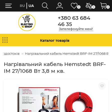
RU
UA
0
0
0
+380 63 684
46 35
Зателефонуйте мені!
Каталог товарів
 водостоків
Нагрівальний кабель Hemstedt BRF-IM 27/1068 Вт 3
Нагрівальний кабель Hemstedt BRF-
IM 27/1068 Вт 3,8 м кв.