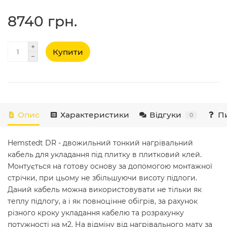
8740 грн.
Купити
Опис
Характеристики
Відгуки
Пи
0
Hemstedt DR - двожильний тонкий нагрівальний
кабель для укладання під плитку в плитковий клей.
Монтується на готову основу за допомогою монтажної
стрічки, при цьому не збільшуючи висоту підлоги.
Даний кабель можна використовувати не тільки як
теплу підлогу, а і як повноцінне обігрів, за рахунок
різного кроку укладання кабелю та розрахунку
потужності на м2. На відміну від нагрівального мату за