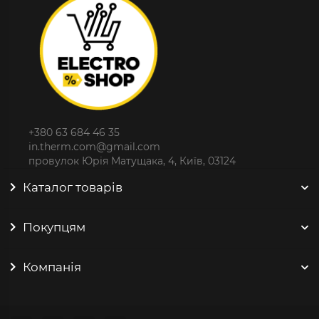
+380 63 684 46 35
in.therm.com@gmail.com
провулок Юрія Матущака, 4, Київ, 03124
Каталог товарів
Покупцям
Компанія