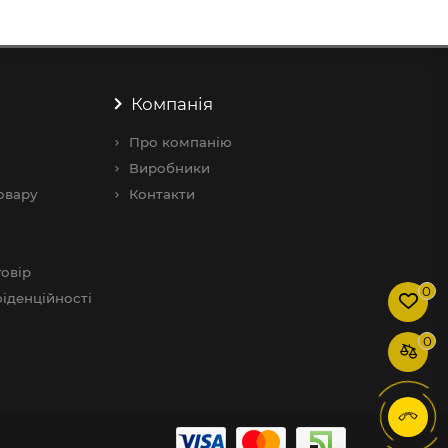
Компанія
Про компанію
Виробники
овару
Контакти
овір
0
іденційності
0