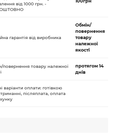
100грн
лення від 1000 грн. -
КОШТОВНО
Обмін/
повернення
товару
йна гарантія від виробника
належної
якості
протягом 14
н/повернення товару належної
і
днів
і варіанти оплати: готівкою
триманні, післяплата, оплата
ахунку