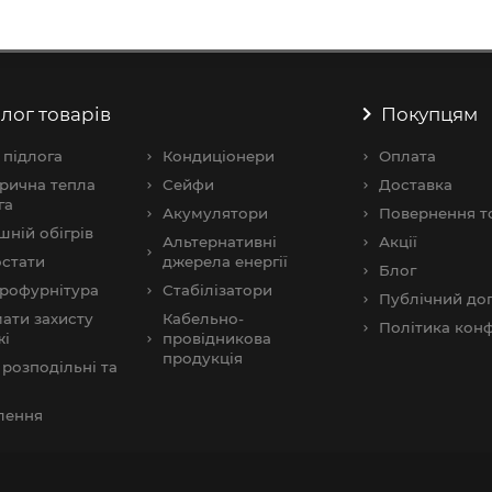
лог товарів
Покупцям
 підлога
Кондиціонери
Оплата
рична тепла
Сейфи
Доставка
га
Акумулятори
Повернення т
шнiй обігрів
Альтернативні
Акції
стати
джерела енергії
Блог
рофурнітура
Стабілізатори
Публічний дог
ати захисту
Кабельно-
Політика конф
жі
провідникова
продукція
розподільні та
и
лення