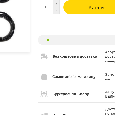
Купити
Асор
Безкоштовна доставка
дост
мене
Замов
Самовивіз із магазину
час
За су
Кур'єром по Києву
БЕЗ
Доста
попе