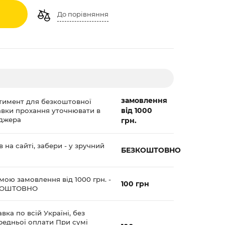
До порівняння
замовлення
тимент для безкоштовної
від 1000
авки прохання уточнювати в
джера
грн.
 на сайті, забери - у зручний
БЕЗКОШТОВНО
мою замовлення від 1000 грн. -
100 грн
КОШТОВНО
вка по всій Україні, без
редньої оплати При сумі