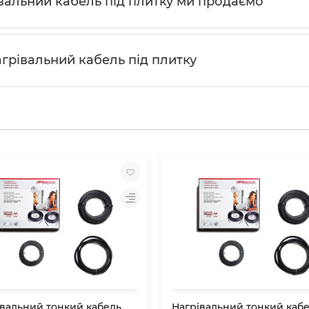
вальний кабель під плитку ми продаємо
грівальний кабель під плитку
івальний тонкий кабель
Нагрівальний тонкий каб