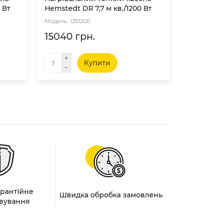
 Вт
Hemstedt DR 7,7 м кв./1200 Вт
Hemstedt
1251200
12
15040 грн.
18610 
Купити
арантійне
Швидка обробка замовлень
вування