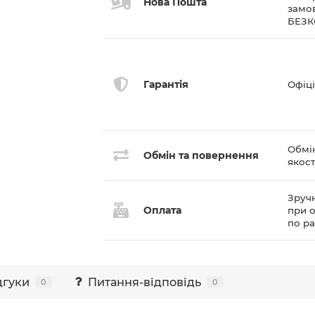
Нова Пошта
замов
БЕЗ
Гарантія
Офіці
Обмі
Обмін та повернення
якост
Зручн
Оплата
при о
по р
дгуки
Питання-відповідь
0
0