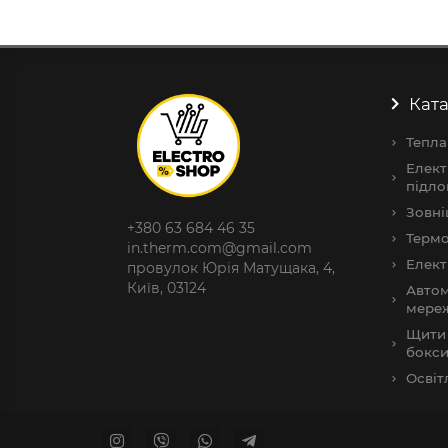
Ката
Тепла
Елект
підло
Зовні
+380 63 684 46 35
Термо
in.therm.com@gmail.com
Елект
провулок Юрія Матущака, 4,
Київ, 03124
Автом
мере
Щити 
бокс
Освіт