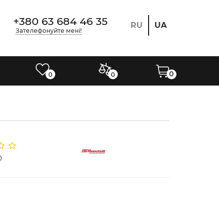
+380 63 684 46 35
RU
UA
Зателефонуйте мені!
0
0
0
0