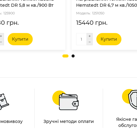
edt DR 5,8 м кв./900 Вт
Hemstedt DR 6,7 м кв./1050
125900
1251050
0 грн.
15440 грн.
Купити
Купити
Якісне г
амовивозу
Зручні методи оплати
обслуго