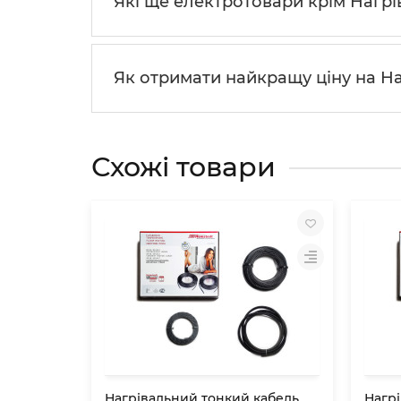
Які ще електротовари крім Нагрі
Як отримати найкращу ціну на На
Схожі товари
Нагрівальний тонкий кабель
Нагр