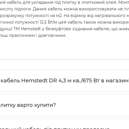
й кабель для укладання під плитку в плитковий клей. Монт
исоту підлоги. Даний кабель можна використовувати не тільки
 розрахунку потужності на м2. На відміну від нагрівального
огонної потужності 12,5 Вт/м цей кабель також можна викори
кції ТМ Hemstedt є безмуфтове з'єднання кабелю, що живить і
ільш практичним і довговічним.
кабель Hemstedt DR 4,3 м кв./675 Вт в магазині
плитку варто купити?