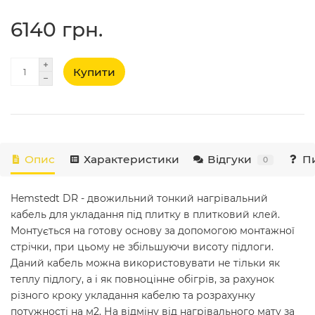
6140 грн.
Купити
Опис
Характеристики
Відгуки
Пи
0
Hemstedt DR - двожильний тонкий нагрівальний
кабель для укладання під плитку в плитковий клей.
Монтується на готову основу за допомогою монтажної
стрічки, при цьому не збільшуючи висоту підлоги.
Даний кабель можна використовувати не тільки як
теплу підлогу, а і як повноцінне обігрів, за рахунок
різного кроку укладання кабелю та розрахунку
потужності на м2. На відміну від нагрівального мату за