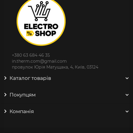
+380 63 684 46 35
in.therm.com@gmail.com
провулок Юрія Матущака, 4, Київ, 03124
Каталог товарів
Покупцям
Компанія