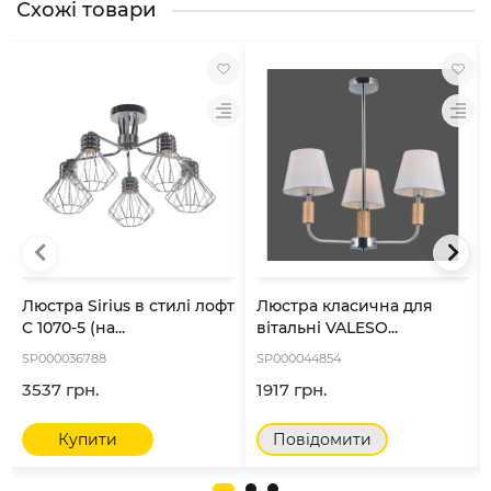
Схожі товари
Люстра Sirius в стилі лофт
Люстра класична для
C 1070-5 (на...
вітальні VALESO...
SP000036788
SP000044854
3537 грн.
1917 грн.
Купити
Повідомити