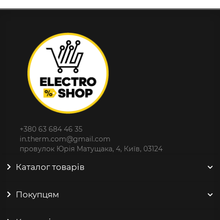
+380 63 684 46 35
in.therm.com@gmail.com
провулок Юрія Матущака, 4, Київ, 03124
Каталог товарів
Покупцям