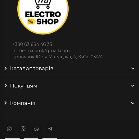
+380 63 684 46 35
in.therm.com@gmail.com
провулок Юрія Матущака, 4, Київ, 03124
Каталог товарів
Покупцям
Компанія