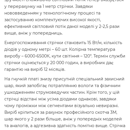
у перерахунку на 1 метр стрічки. Завдяки
нововведенням у технологічному процесі та
застосуванню комплектуючих високої якості,
ефективний світловий потік даної моделі у 2-2,5 рази
вище, аніж у попередниць.
Енергоспоживання стрічки становить 15 Вт/м, кількість
діодів у одному метрі – 60 шт. Колірна температура
виробу – 6000-6500К, кути світіння – 120°. Термін служби
стрічки оцінюється у 20 000 годин, а виробник дає
гарантію на виріб 12 місяців.
На гнучкій платі знизу присутній спеціальний захисний
шар, який запобігає потраплянню вологи та фізичним
ушкодженням струмоведучих частин. Крім того, у цій
стрічці відстані між усіма діодами однакові, завдяки
чому проміжки між сегментами візуально невиразні.
Виріб кріпиться за рахунок професійного скотча 3М,
шар якого у 2 рази більше, аніж у попередніх моделей
та аналогів, а адгезивна здатність помітно вище. Стрічка