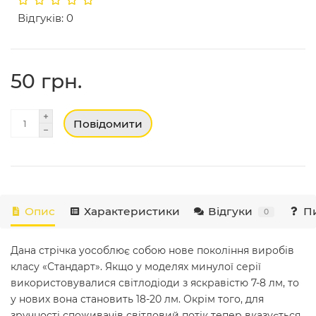
Відгуків: 0
50 грн.
Повідомити
Опис
Характеристики
Відгуки
Пи
0
Дана стрічка уособлює собою нове покоління виробів
класу «Стандарт». Якщо у моделях минулої серії
використовувалися світлодіоди з яскравістю 7-8 лм, то
у нових вона становить 18-20 лм. Окрім того, для
зручності споживачів світловий потік тепер вказується