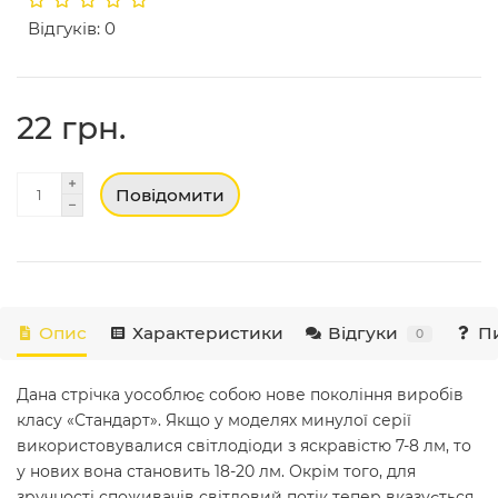
Відгуків: 0
22 грн.
Повідомити
Опис
Характеристики
Відгуки
Пи
0
Дана стрічка уособлює собою нове покоління виробів
класу «Стандарт». Якщо у моделях минулої серії
використовувалися світлодіоди з яскравістю 7-8 лм, то
у нових вона становить 18-20 лм. Окрім того, для
зручності споживачів світловий потік тепер вказується