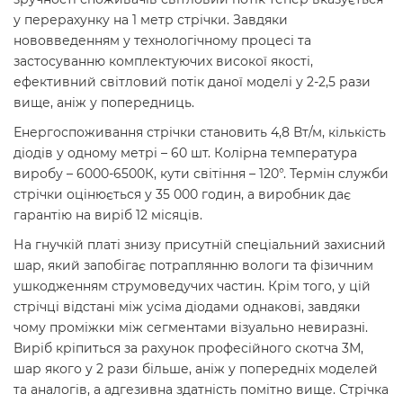
у перерахунку на 1 метр стрічки. Завдяки
нововведенням у технологічному процесі та
застосуванню комплектуючих високої якості,
ефективний світловий потік даної моделі у 2-2,5 рази
вище, аніж у попередниць.
Енергоспоживання стрічки становить 4,8 Вт/м, кількість
діодів у одному метрі – 60 шт. Колірна температура
виробу – 6000-6500К, кути світіння – 120°. Термін служби
стрічки оцінюється у 35 000 годин, а виробник дає
гарантію на виріб 12 місяців.
На гнучкій платі знизу присутній спеціальний захисний
шар, який запобігає потраплянню вологи та фізичним
ушкодженням струмоведучих частин. Крім того, у цій
стрічці відстані між усіма діодами однакові, завдяки
чому проміжки між сегментами візуально невиразні.
Виріб кріпиться за рахунок професійного скотча 3М,
шар якого у 2 рази більше, аніж у попередніх моделей
та аналогів, а адгезивна здатність помітно вище. Стрічка