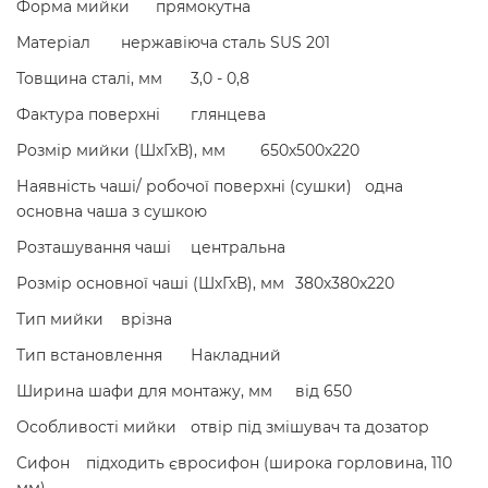
Форма мийки
прямокутна
Матеріал
нержавіюча сталь SUS 201
Товщина сталі, мм
3,0 - 0,8
Фактура поверхні
глянцева
Розмір мийки (ШхГхВ), мм
650х500х220
Наявність чаші/ робочої поверхні (сушки)
одна
основна чаша з сушкою
Розташування чаші
центральна
Розмір основної чаші (ШхГхВ), мм
380х380х220
Тип мийки
врізна
Тип встановлення
Накладний
Ширина шафи для монтажу, мм
від 650
Особливості мийки
отвір під змішувач та дозатор
Сифон
підходить євросифон (широка горловина, 110