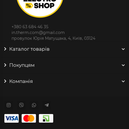
+380 63 684 46 35
in.therm.com@gmail.com
провулок Юрія Матущака, 4, Київ, 03124
Каталог товарів
Покупцям
Компанія