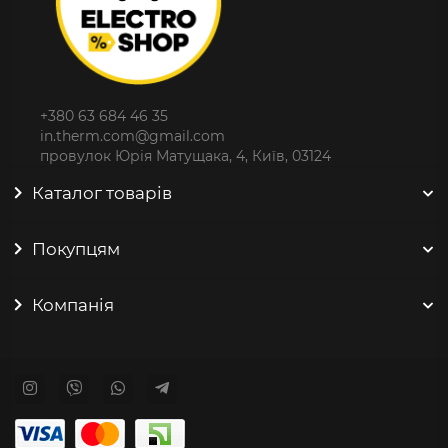
+380 63 684 46 35
in.therm.com@gmail.com
провулок Юрія Матущака, 4, Київ, 03124
Каталог товарів
Покупцям
Компанія