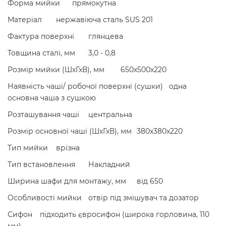
Форма мийки
прямокутна
Матеріал
нержавіюча сталь SUS 201
Фактура поверхні
глянцева
Товщина сталі, мм
3,0 - 0,8
Розмір мийки (ШхГхВ), мм
650х500х220
Наявність чаші/ робочої поверхні (сушки)
одна
основна чаша з сушкою
Розташування чаші
центральна
Розмір основної чаші (ШхГхВ), мм
380х380х220
Тип мийки
врізна
Тип встановлення
Накладний
Ширина шафи для монтажу, мм
від 650
Особливості мийки
отвір під змішувач та дозатор
Сифон
підходить євросифон (широка горловина, 110