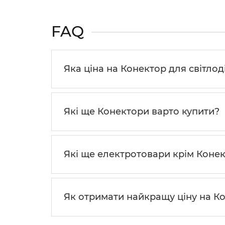
FAQ
Яка ціна на Конектор для свiтлод
Які ще Конектори варто купити?
Які ще електротовари крім Коне
Як отримати найкращу ціну на К