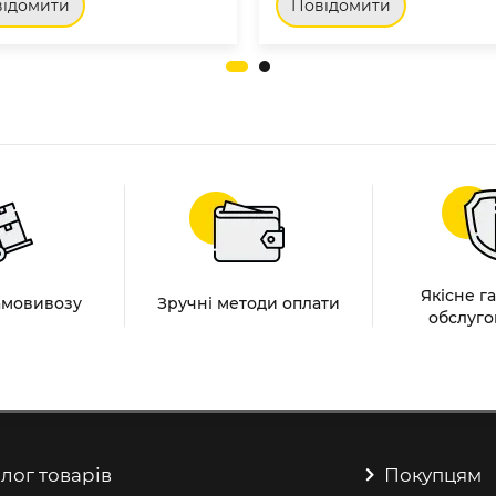
ідомити
Повідомити
Якісне г
амовивозу
Зручні методи оплати
обслуго
лог товарів
Покупцям