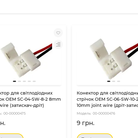
тор для свiтлодiодних
Конектор для свiтлодiодн
чок OEM SC-04-SW-8-2 8mm
стрiчок OEM SC-06-SW-10-
 wire (затискач-дрiт)
10mm joint wire (дрiт-зати
00-00000475
00-00000476
н.
9 грн.