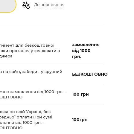
До порівняння
замовлення
тимент для безкоштовної
від 1000
авки прохання уточнювати в
джера
грн.
 на сайті, забери - у зручний
БЕЗКОШТОВНО
мою замовлення від 1000 грн. -
100 грн
КОШТОВНО
вка по всій Україні, без
редньої оплати При сумі
100грн
лення від 1000 грн. -
КОШТОВНО