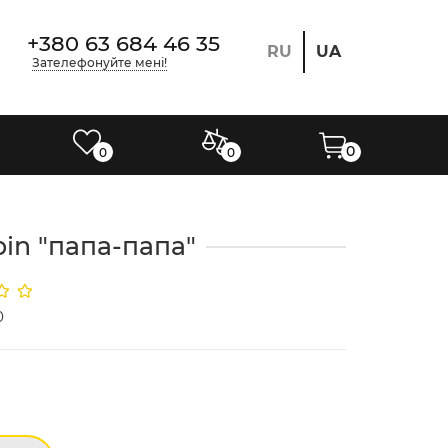
+380 63 684 46 35
RU
UA
Зателефонуйте мені!
0
0
0
pin "папа-папа"
0