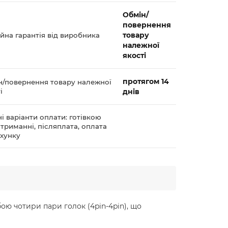
Обмін/
повернення
товару
йна гарантія від виробника
належної
якості
протягом 14
н/повернення товару належної
і
днів
і варіанти оплати: готівкою
триманні, післяплата, оплата
ахунку
бою чотири пари голок (4pin-4pin), що