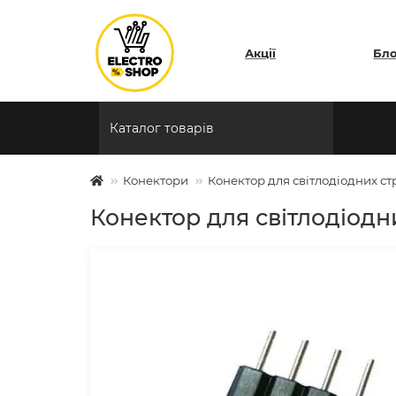
Акції
Бл
Каталог товарів
Конектори
Конектор для свiтлодiодних ст
Конектор для свiтлодiодн