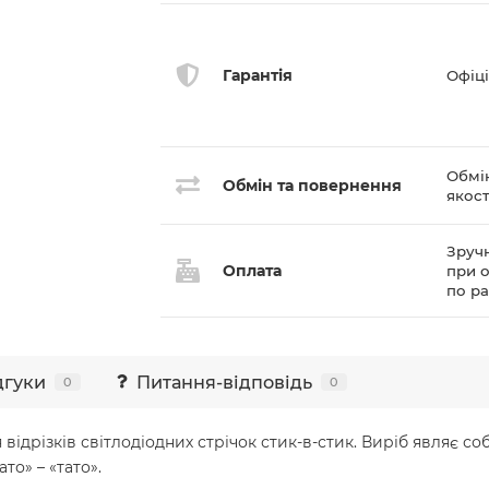
Гарантія
Офіці
Обмі
Обмін та повернення
якост
Зручн
Оплата
при о
по р
дгуки
Питання-відповідь
0
0
ідрізків світлодіодних стрічок стик-в-стик. Виріб являє со
то» – «тато».