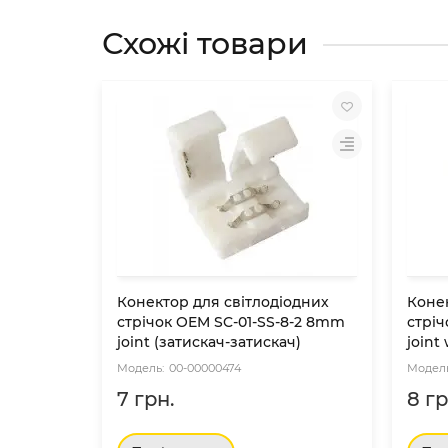
Схожі товари
Конектор для світлодіодних
Конек
стрічок OEM SC-01-SS-8-2 8mm
стрi
joint (затискач-затискач)
joint
00-00000474
7 грн.
8 гр