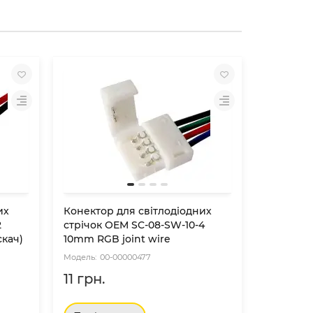
их
Конектор для світлодіодних
Конектор
2
стрічок OEM SC-08-SW-10-4
стрiчок 
скач)
10mm RGB joint wire
(затиска
00-00000477
00
11 грн.
6 грн.