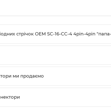
iодних стрiчок OEM SC-16-CC-4 4pin-4pin "папа-
ктори ми продаємо
онектори