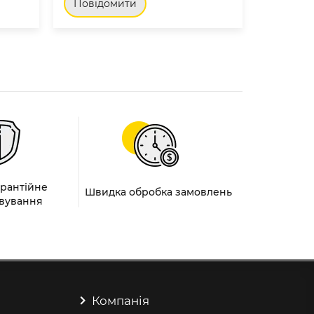
Повідомити
Повід
арантійне
Швидка обробка замовлень
вування
Компанія