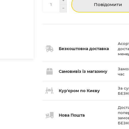
Повідомити
Асор
Безкоштовна доставка
дост
мене
Замов
Самовивіз із магазину
час
За су
Кур'єром по Києву
БЕЗ
Доста
попе
Нова Пошта
замов
БЕЗ