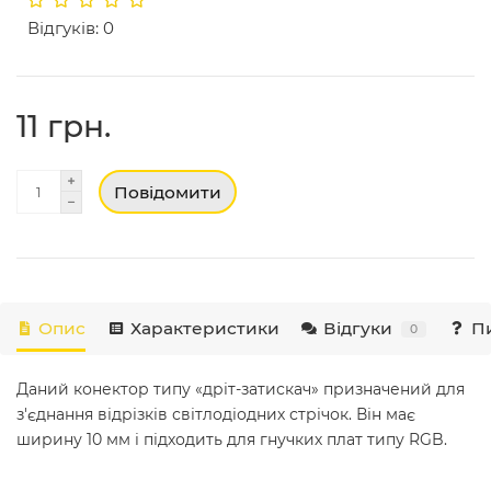
Відгуків: 0
11 грн.
Повідомити
Опис
Характеристики
Відгуки
Пи
0
Даний конектор типу «дріт-затискач» призначений для
з'єднання відрізків світлодіодних стрічок. Він має
ширину 10 мм і підходить для гнучких плат типу RGB.