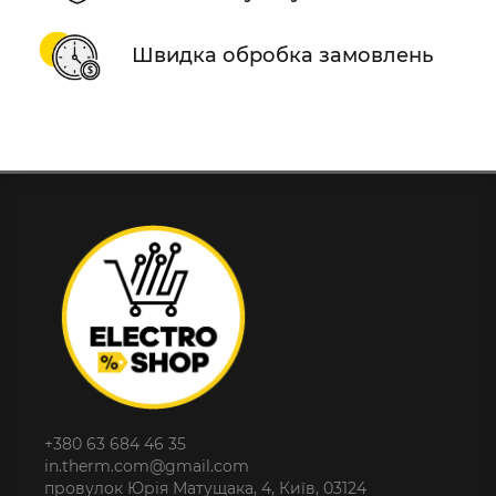
Швидка обробка замовлень
+380 63 684 46 35
in.therm.com@gmail.com
провулок Юрія Матущака, 4, Київ, 03124