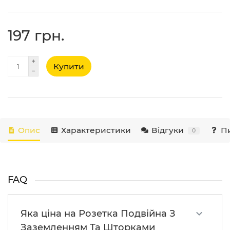
197 грн.
Купити
Опис
Характеристики
Відгуки
Пи
0
FAQ
Яка ціна на Розетка Подвійна З
Заземленням Та Шторками