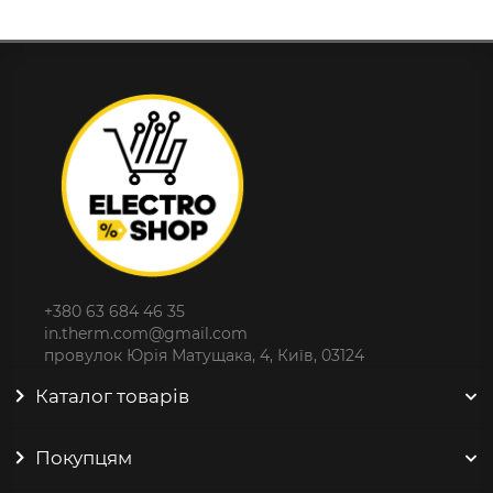
+380 63 684 46 35
in.therm.com@gmail.com
провулок Юрія Матущака, 4, Київ, 03124
Каталог товарів
Покупцям