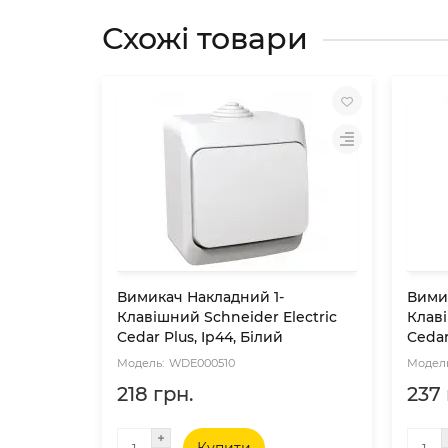
Схожі товари
Вимикач Накладний 1-
Вими
Клавішний Schneider Electric
Клаві
Cedar Plus, Ip44, Білий
Cedar
WDE000510
218 грн.
237 