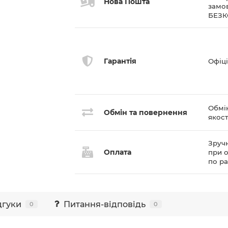
Нова Пошта
замов
БЕЗ
Гарантія
Офіці
Обмі
Обмін та повернення
якост
Зручн
Оплата
при о
по р
дгуки
Питання-відповідь
0
0