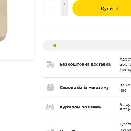
Купити
Асор
Безкоштовна доставка
дост
мене
Замов
Самовивіз із магазину
час
За су
Кур'єром по Києву
БЕЗ
Доста
попе