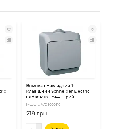
Вимикач Накладний 1-
Вимикач
ric
Клавішний Schneider Electric
Клавішни
Cedar Plus, Ip44, Сірий
Cedar Plu
WDE000610
W
218 грн.
237 гр