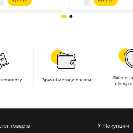
Купити
Купити
Якісне г
амовивозу
Зручні методи оплати
обслуго
лог товарів
Покупцям