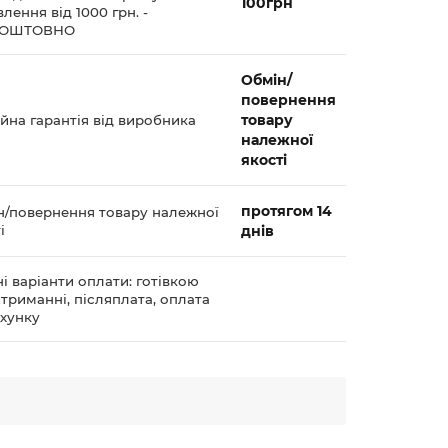
100грн
лення від 1000 грн. -
КОШТОВНО
Обмін/
повернення
товару
йна гарантія від виробника
належної
якості
протягом 14
н/повернення товару належної
і
днів
і варіанти оплати: готівкою
триманні, післяплата, оплата
ахунку