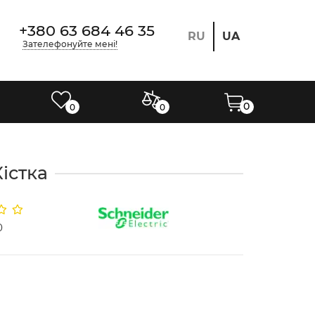
+380 63 684 46 35
RU
UA
Зателефонуйте мені!
0
0
0
істка
0