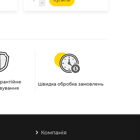
Купити
арантійне
Швидка обробка замовлень
вування
Компанія