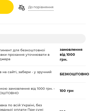
До порівняння
замовлення
тимент для безкоштовної
від 1000
авки прохання уточнювати в
джера
грн.
 на сайті, забери - у зручний
БЕЗКОШТОВНО
мою замовлення від 1000 грн. -
100 грн
КОШТОВНО
вка по всій Україні, без
редньої оплати При сумі